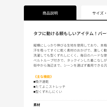
商品説明
サイズ
タフに動ける頼もしいアイテム！バー
縦横にしっかり伸びる生地を使用しており、本格
汗を吸ってすぐに乾く素材のおかげで、激しく動
洗濯しても型くずれしにくく、毎日のハードな使
ベルトループ付きで、タックインした着こなしが
街中から海辺まで、シーンを選ばず着用できる汎
《主な機能》
■吸汗速乾
■たてよこストレッチ
■型くずれしにくい
素材