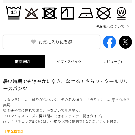
洗濯表示について
お気に入りに登録
商品説明
サイズ・スペック
レビュー
(1)
暑い時期でも涼やかに穿きこなせる！さらり・クールリリ
ースパンツ
つるつるとした肌触りが心地よく、その名の通り「さらり」とした穿き心地を
実現。
吸水速乾性に優れており、汗をかいても素早く。
フロントはスムーズに開け閉めできるファスナー開きタイプ。
両サイドやヒップ部分には、小物の収納に便利な計5つのポケット付き。
《主な機能》