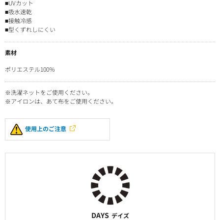
■UVカット
■吸水速乾
■接触冷感
■型くずれしにくい
素材
ポリエステル100％
※洗濯ネットをご使用ください。
※アイロンは、あて布をご使用ください。
使用上のご注意
DAYS
デイズ