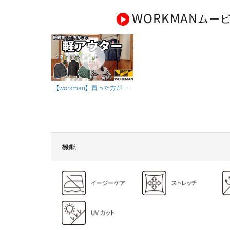
WORKMAN
ムー
【workman】買った方が良
い！夏でもおすすめの軽ア
ウター3選をご紹介【ワーク
マン】
機能