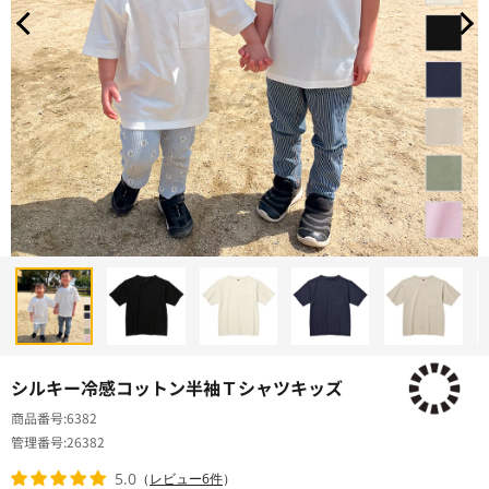
シルキー冷感コットン半袖Ｔシャツキッズ
商品番号
6382
管理番号
26382
5.0
（
レビュー6件
）