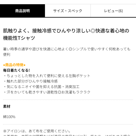
商品説明
サイズ・スペック
レビュー
(6)
肌触りよく、接触冷感でひんやり涼しい◎快適な着心地の
機能性Tシャツ
暑い時季の通学や遊びを快適に心地よく◎シンプルで使いやすく何枚あっても
便利
●商品の特徴●
毎日着たくなる!
・ちょっとした物を入れて便利に使える左胸ポケット
・触れた部分がひんやり接触冷感
・気になるニオイや菌を抑える抗菌・消臭加工
・汗をかいても乾きやすい速乾性◎お洗濯もラクラク
素材
綿100%
※アイロンは、あて布をご使用ください。