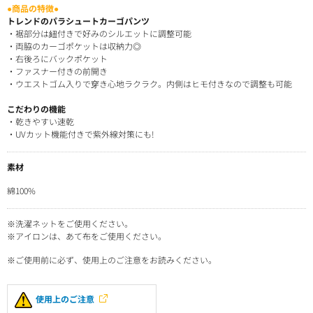
●商品の特徴●
トレンドのパラシュートカーゴパンツ
・裾部分は紐付きで好みのシルエットに調整可能
・両脇のカーゴポケットは収納力◎
・右後ろにバックポケット
・ファスナー付きの前開き
・ウエストゴム入りで穿き心地ラクラク。内側はヒモ付きなので調整も可能
こだわりの機能
・乾きやすい速乾
・UVカット機能付きで紫外線対策にも!
素材
綿100%
※洗濯ネットをご使用ください。
※アイロンは、あて布をご使用ください。
※ご使用前に必ず、使用上のご注意をお読みください。
使用上のご注意