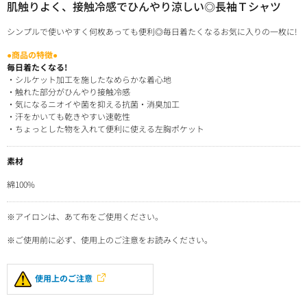
肌触りよく、接触冷感でひんやり涼しい◎長袖Ｔシャツ
シンプルで使いやすく何枚あっても便利◎毎日着たくなるお気に入りの一枚に!
●商品の特徴●
毎日着たくなる!
・シルケット加工を施したなめらかな着心地
・触れた部分がひんやり接触冷感
・気になるニオイや菌を抑える抗菌・消臭加工
・汗をかいても乾きやすい速乾性
・ちょっとした物を入れて便利に使える左胸ポケット
素材
綿100%
※アイロンは、あて布をご使用ください。
※ご使用前に必ず、使用上のご注意をお読みください。
使用上のご注意