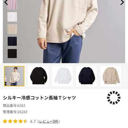
シルキー冷感コットン長袖Ｔシャツ
商品番号
6283
管理番号
26283
4.7
（
レビュー9件
）