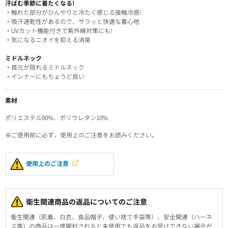
汗ばむ季節に着たくなる!
・触れた部分がひんやりと冷たく感じる接触冷感!
・吸汗速乾性があるので、サラッと快適な着心地
・UVカット機能付きで紫外線対策にも!
・気になるニオイを抑える消臭
ミドルネック
・首元が隠れるミドルネック
・インナーにもちょうど良い
素材
ポリエステル90%、ポリウレタン10%
※ご使用前に必ず、使用上のご注意をお読みください。
使用上のご注意
衛生関連商品の返品についてのご注意
衛生関連（肌着、白衣、食品帽子、使い捨て手袋等）、安全関連（ハーネ
ス等）の商品は一度開封されると未使用でも返品をお受けできない場合が