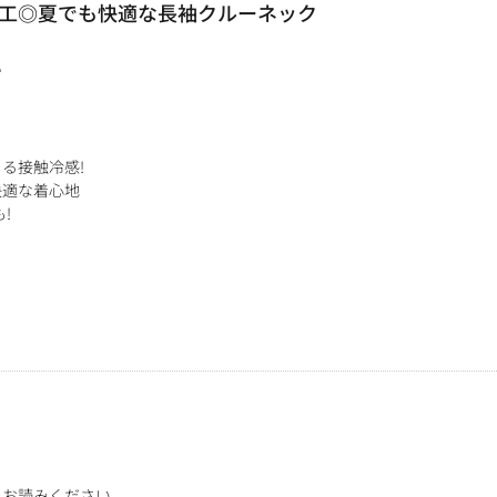
工◎夏でも快適な長袖クルーネック
い
る接触冷感!
快適な着心地
!
をお読みください。