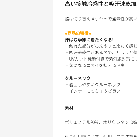
高い接触冷感性と吸汗速乾加
脇は切り替えメッシュで通気性が高
●商品の特徴●
汗ばむ季節に着たくなる!
・触れた部分がひんやりと冷たく感じ
・吸汗速乾性があるので、サラッと
・UVカット機能付きで紫外線対策にも
・気になるニオイを抑える消臭
クルーネック
・着回しやすいクルーネック
・インナーにもちょうど良い
素材
ポリエステル90%、ポリウレタン10%
※ご使用前に必ず、使用上のご注意