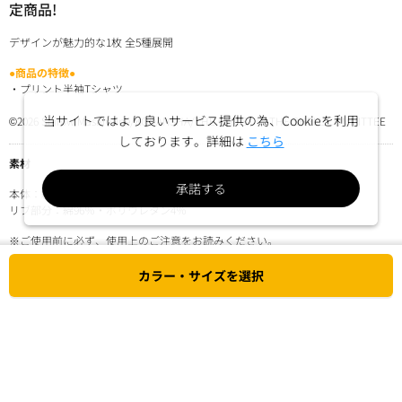
定商品!
デザインが魅力的な1枚 全5種展開
●商品の特徴●
・プリント半袖Tシャツ
当サイトではより良いサービス提供の為、Cookieを利用
©2026 Shirow Masamune/KODANSHA/THE GHOST IN THE SHELL COMMITTEE
しております。詳細は
こちら
素材
承諾する
本体：綿100％
リブ部分：綿96％・ポリウレタン4％
※ご使用前に必ず、使用上のご注意をお読みください。
カラー・サイズを選択
使用上のご注意
カラー・サイズ・数量を選択