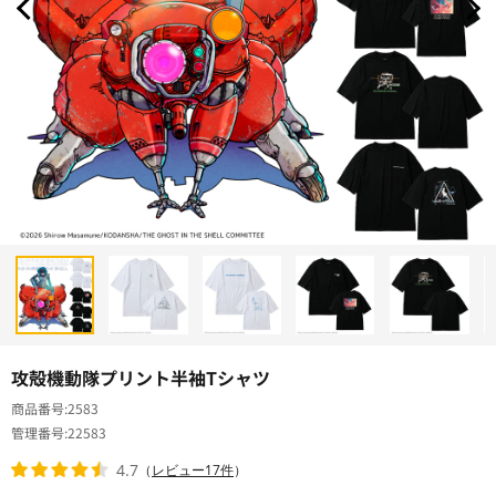
攻殻機動隊プリント半袖Tシャツ
商品番号
2583
管理番号
22583
4.7
（
レビュー17件
）