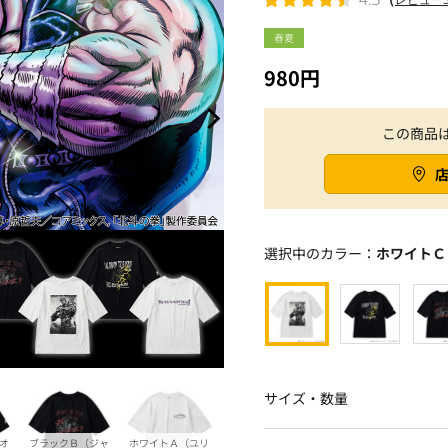
春夏
980円
この商品
選択中のカラー：
ホワイトＣ
サイズ・数量
オ
ブラックＢ（ジャ
ホワイトＡ（ユリ