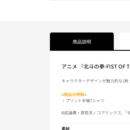
商品説明
アニメ 『北斗の拳-FIST OF T
キャラクターデザインが魅力的な1枚 
●商品の特徴●
・プリント半袖Tシャツ
©武論尊・原哲夫／コアミックス, 「
素材