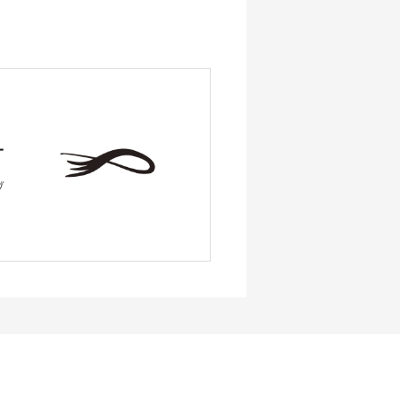
ー
ブ
、