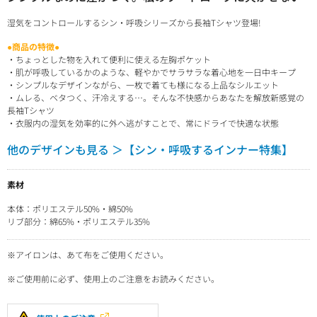
湿気をコントロールするシン・呼吸シリーズから長袖Tシャツ登場!
●商品の特徴●
・ちょっとした物を入れて便利に使える左胸ポケット
・肌が呼吸しているかのような、軽やかでサラサラな着心地を一日中キープ
・シンプルなデザインながら、一枚で着ても様になる上品なシルエット
・ムレる、ベタつく、汗冷えする…。そんな不快感からあなたを解放新感覚の
長袖Tシャツ
・衣服内の湿気を効率的に外へ逃がすことで、常にドライで快適な状態
他のデザインも見る ＞【シン・呼吸するインナー特集】
素材
本体：ポリエステル50%・綿50%
リブ部分：綿65%・ポリエステル35%
※アイロンは、あて布をご使用ください。
※ご使用前に必ず、使用上のご注意をお読みください。