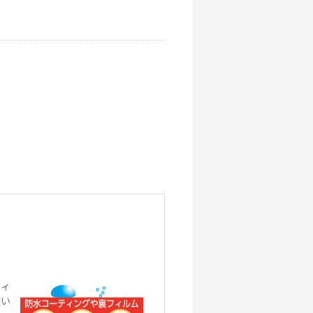
フィ
縫い