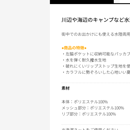
川辺や海辺のキャンプなど水
街中でのお出かけにも使える水陸両用
●商品の特徴●
・左脇ポケットに収納可能なパッカ
・水を弾く耐久撥水生地
・破れにくいリップストップ生地を
・カラフルに勢ぞろいした心地いい夏
素材
本体：ポリエステル100%
メッシュ部分：ポリエステル100%
リブ部分：ポリエステル100%
※洗濯ネットをご使用ください。