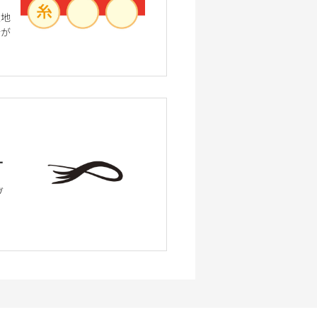
生地
合が
ー
ブ
、