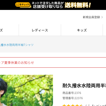
新規会員登録
ズ
レディース
キッズ
久撥水水陸両用半袖Tシャツ
ストア夏季休業のお知らせ
耐久撥水水陸両用半
商品番号
2376
管理番号
22376
（
4.5
レビュー8