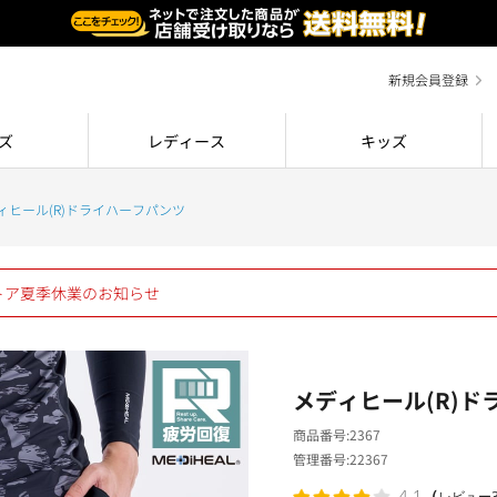
新規会員登録
ズ
レディース
キッズ
ィヒール(R)ドライハーフパンツ
ストア夏季休業のお知らせ
メディヒール(R)ド
商品番号
2367
管理番号
22367
（
4.1
レビュー3