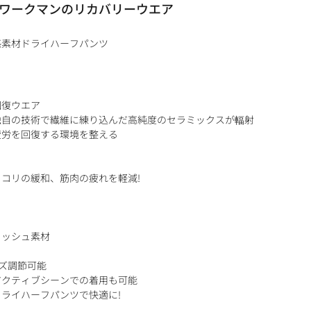
ワークマンのリカバリーウエア
感素材ドライハーフパンツ
回復ウエア
独自の技術で繊維に練り込んだ高純度のセラミックスが輻射
疲労を回復する環境を整える
コリの緩和、筋肉の疲れを軽減!
メッシュ素材
ト
ズ調節可能
アクティブシーンでの着用も可能
ライハーフパンツで快適に!