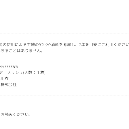
％
間の使用による生地の劣化や消耗を考慮し、2年を目安にご利用くださ
落ちることはありません。
000076
ェア メッシュ(入数：１枚)
進用衣
ル株式会社
をお読みください。