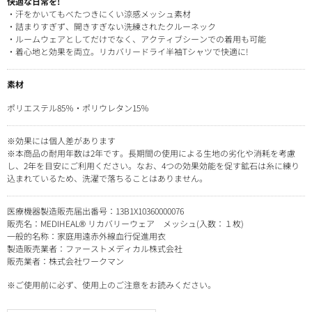
快適な日常を!
・汗をかいてもべたつきにくい涼感メッシュ素材
・詰まりすぎず、開きすぎない洗練されたクルーネック
・ルームウェアとしてだけでなく、アクティブシーンでの着用も可能
・着心地と効果を両立。リカバリードライ半袖Tシャツで快適に!
素材
ポリエステル85％・ポリウレタン15％
※効果には個人差があります
※本商品の耐用年数は2年です。長期間の使用による生地の劣化や消耗を考慮
し、2年を目安にご利用ください。なお、4つの効果効能を促す鉱石は糸に練り
込まれているため、洗濯で落ちることはありません。
医療機器製造販売届出番号：13B1X10360000076
販売名：MEDIHEAL® リカバリーウェア メッシュ(入数：１枚)
一般的名称：家庭用遠赤外線血行促進用衣
製造販売業者：ファーストメディカル株式会社
販売業者：株式会社ワークマン
※ご使用前に必ず、使用上のご注意をお読みください。