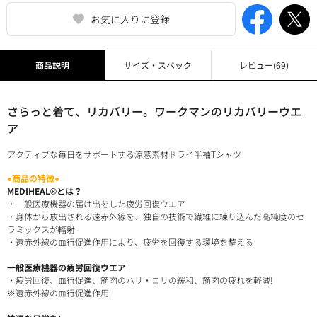
お気に入りに登録
商品説明
サイズ・スペック
レビュー
(69)
さらっと着て、リカバリー。ワークマンのリカバリーウエ
ア
アクティブな毎日をサポートする涼感素材ドライ半袖Tシャツ
●商品の特徴●
MEDIHEAL®とは？
・一般医療機器の届け出をした疲労回復ウエア
・身体から放出される遠赤外線を、独自の技術で繊維に練り込んだ高純度のセ
ラミックスが輻射
・遠赤外線の血行促進作用により、疲労を回復する環境を整える
一般医療機器の疲労回復ウエア
・疲労回復、血行促進、筋肉のハリ・コリの緩和、筋肉の疲れを軽減!
※遠赤外線の血行促進作用