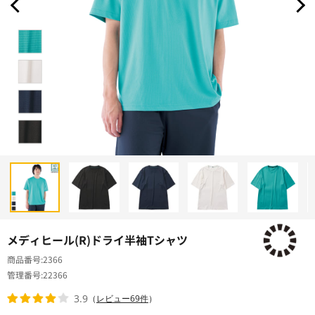
メディヒール(R)ドライ半袖Tシャツ
商品番号
2366
管理番号
22366
3.9
（
レビュー69件
）