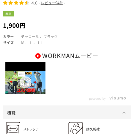
4.6
（
レビュー94件
）
春夏
1,900円
カラー
チャコール 、ブラック
サイズ
Ｍ 、Ｌ 、ＬＬ
WORKMAN
ムービー
【これは使える!!】衝
撃的なコスパを実現し
powered by
た2023年ワークマンゴ
ルフの全商品をすべて
紹介します！（パンツ
機能
編）