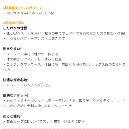
●開発協力アンバサダー●
・NAOYUKIさん(ゴルフYouTuber)
●商品の特徴●
こだわりの仕様
・3DCADシステムを用い、動きの中でウェアへの負荷のかかり方を検証・改善!
・より良いパフォーマンスへと導きます
動きやすい!
・ストレッチ素材で軽やかに伸びる
・体の動きにフィットし、さらに軽量!
・ゴルフ、タウンユース、休日にも、幅広く着用可能! リラックス感のある穿き
心地
快適な穿き心地!
・ムレにくいパンチング穴付き
便利なポケット!
・右前ファスナーポケットはティー差し付きで、取り出しやすく無くしにくい!
・小物の収納に便利な後左右にポケット付き
あると便利
・右後ループにDカン付きで、小物を下げるのに便利