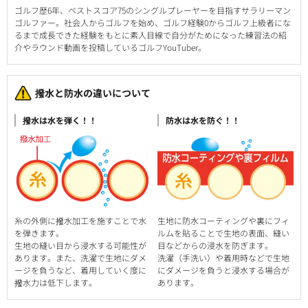
ゴルフ歴6年、ベストスコア75のシングルプレーヤーを目指すサラリーマン
ゴルファー。社会人からゴルフを始め、ゴルフ経験0からゴルフ上級者にな
るまで成長できた経験をもとに素人目線で自分がためになった練習法の紹
介やラウンド動画を投稿しているゴルフYouTuber。
撥水と防水の違いについて
撥水は水を弾く！！
防水は水を防ぐ！！
糸の外側に撥水加工を施すことで水
生地に防水コーティングや裏にフィ
を弾きます。
ルムを貼ることで生地の表面、縫い
生地の縫い目から浸水する可能性が
目などからの浸水を防ぎます。
あります。また、洗濯で生地にダメ
洗濯（手洗い）や着用時などで生地
ージを負うなど、着用していく度に
にダメージを負うと浸水する場合が
撥水力は低下します。
あります。