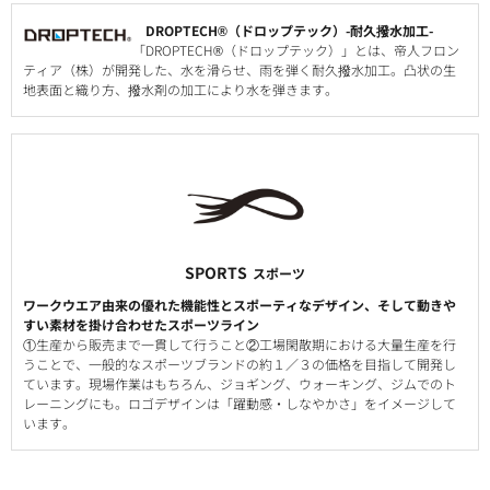
DROPTECH®（ドロップテック）-耐久撥水加工-
「DROPTECH®（ドロップテック）」とは、帝人フロン
ティア（株）が開発した、水を滑らせ、雨を弾く耐久撥水加工。凸状の生
地表面と織り方、撥水剤の加工により水を弾きます。
SPORTS
スポーツ
ワークウエア由来の優れた機能性とスポーティなデザイン、そして動きや
すい素材を掛け合わせたスポーツライン
①生産から販売まで一貫して行うこと②工場閑散期における大量生産を行
うことで、一般的なスポーツブランドの約１／３の価格を目指して開発し
ています。現場作業はもちろん、ジョギング、ウォーキング、ジムでのト
レーニングにも。ロゴデザインは「躍動感・しなやかさ」をイメージして
います。