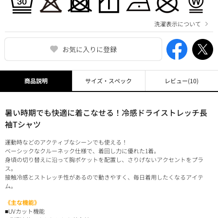
洗濯表示について
お気に入りに登録
商品説明
サイズ・スペック
レビュー
(10)
暑い時期でも快適に着こなせる！冷感ドライストレッチ長
袖Tシャツ
運動時などのアクティブなシーンでも使える！
ベーシックなクルーネック仕様で、着回し力に優れた1着。
身頃の切り替えに沿って胸ポケットを配置し、さりげないアクセントをプラ
ス。
接触冷感とストレッチ性があるので動きやすく、毎日着用したくなるアイテ
ム。
《主な機能》
■UVカット機能