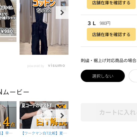
店舗在庫を確認する
３Ｌ
980円
店舗在庫を確認する
刺繍・裾上げ対応商品の場合
powered by
選択しない
N
ムービー
カートに入れ
品】早く
【ワークマン白T比較】夏に
【ワークマン】夏に売れて
【ワー