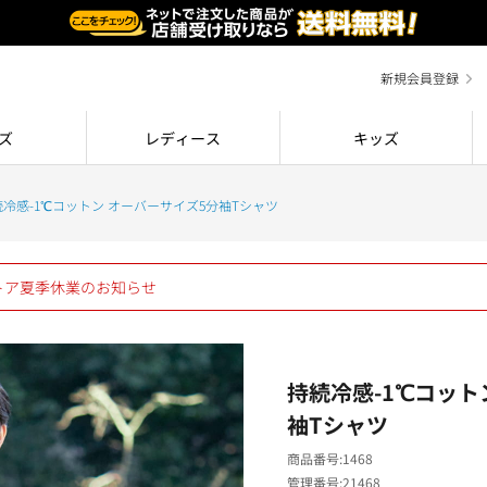
新規会員登録
ズ
レディース
キッズ
続冷感-1℃コットン オーバーサイズ5分袖Tシャツ
ストア夏季休業のお知らせ
持続冷感-1℃コット
袖Tシャツ
商品番号
1468
管理番号
21468