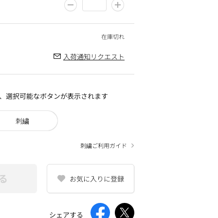
入荷通知リクエスト
、選択可能なボタンが表示されます
刺繍
刺繍ご利用ガイド
る
お気に入りに登録
クマン】6月の大人気
【ワークマン春夏定番】昨
【ワークマン】猛暑でも涼
シェアする