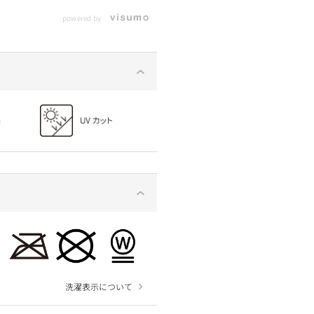
アイテム
着たくなるワークマン白Tシ
るＴシャツ5選_高機能なの
売れ筋ラ
powered by
！
ャツを徹底比較！
に580円～
洗濯表示について