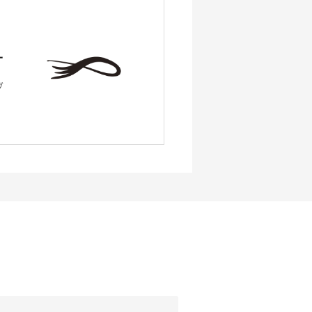
ー
ブ
、