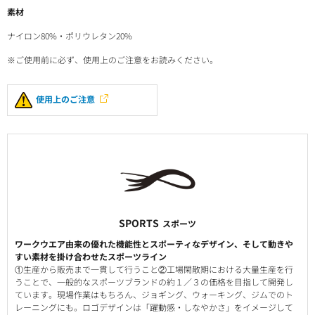
素材
ナイロン80%・ポリウレタン20%
※ご使用前に必ず、使用上のご注意をお読みください。
使用上のご注意
SPORTS
スポーツ
ワークウエア由来の優れた機能性とスポーティなデザイン、そして動きや
すい素材を掛け合わせたスポーツライン
①生産から販売まで一貫して行うこと②工場閑散期における大量生産を行
うことで、一般的なスポーツブランドの約１／３の価格を目指して開発し
ています。現場作業はもちろん、ジョギング、ウォーキング、ジムでのト
レーニングにも。ロゴデザインは「躍動感・しなやかさ」をイメージして