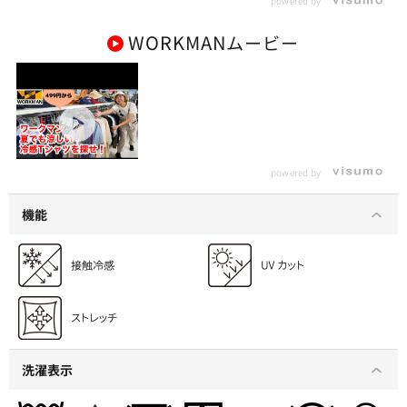
powered by
WORKMAN
ムービー
【ワークマン】猛暑で
も涼しい冷感Tシャツ
powered by
を一挙紹介！
機能
洗濯表示