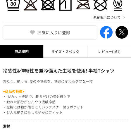
洗濯表示について
お気に入りに登録
商品説明
サイズ・スペック
レビュー
(161)
冷感性&伸縮性を兼ね備えた生地を使用! 半袖Tシャツ
冷たく、動ける! 夏の不快感を、快適に変えるタフな一枚
●商品の特徴●
・UVカット機能で、着るだけの紫外線ケア
・触れた部分がひんやり接触冷感
・左胸には物が落ちにくいファスナー付きポケット
・どんな動きにもしなやかにフィット
素材