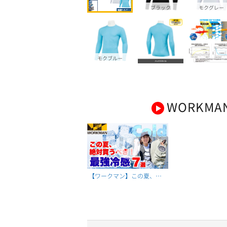
ブラック
モクグレー
モクブルー
WORKMA
【ワークマン】この夏、絶
対買うべき最強冷感アイテ
ム7選