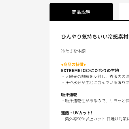
商品説明
ひんやり気持ちいい冷感素材、EX
冷たさを体感!
●商品の特徴●
EXTREME ICE®こだわりの生地
・太陽光の熱線を反射し、衣服内の温
・汗や水分が生地に含んでいる限り冷
吸汗速乾
・吸汗速乾性があるので、サラッと
遮熱・UVカット!
・紫外線90％以上カット!日焼け対策に