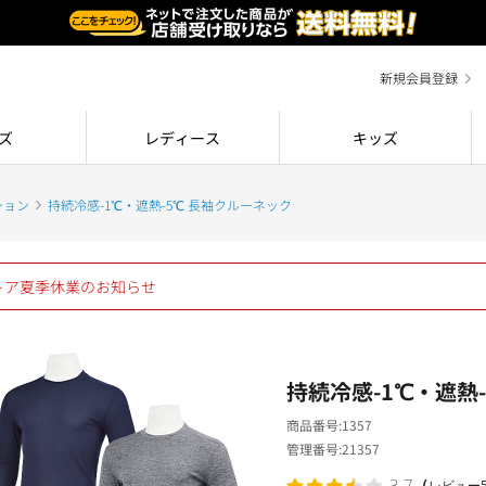
新規会員登録
ズ
レディース
キッズ
ション
持続冷感-1℃・遮熱-5℃ 長袖クルーネック
ストア夏季休業のお知らせ
持続冷感-1℃・遮熱
商品番号
1357
管理番号
21357
（
3.7
レビュー5