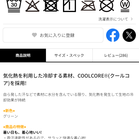
洗濯表示について
お気に入りに登録
商品説明
サイズ・スペック
レビュー
(286)
気化熱を利用した冷却する素材、COOLCORE®(クールコ
ア)を採用!
自ら発した汗などで素材に水分を含んでいる限り、気化熱を発生して生地の冷
却効果が持続
●新色●
グリーン
●商品の特徴●
暑い日も、着心地いい!
・吸汗速乾性があるので、サラッと快適な着心地!