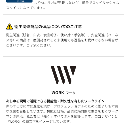
より体に生地が密着しないが、細身でスタイリッシュな
スタイルになっています。
衛生関連商品の返品についてのご注意
衛生関連（肌着、白衣、食品帽子、使い捨て手袋等）、安全関連（ハーネ
ス等）の商品は一度開封されると未使用でも返品をお受けできない場合が
ございます。ご了承ください。
WORK
ワーク
あらゆる現場で活躍できる機能性・耐久性を有したワークライン
声のする方に常に進化を続け、プロフェッショナルのために誰よりも本気
な企業を目指しています。機能と価格、品質に絶対的な重きをおくワーク
マンの原点。私たちは「働く」すべての人を応援します。ロゴデザインは
「WORK」の頭文字をイメージしています。