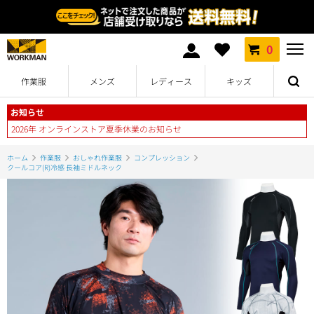
0
作業服
メンズ
レディース
キッズ
お知らせ
2026年 オンラインストア夏季休業のお知らせ
ホーム
作業服
おしゃれ作業服
コンプレッション
クールコア(R)冷感 長袖ミドルネック