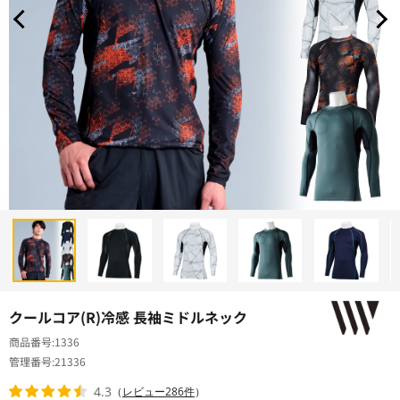
クールコア(R)冷感 長袖ミドルネック
商品番号
1336
管理番号
21336
4.3
（
レビュー286件
）