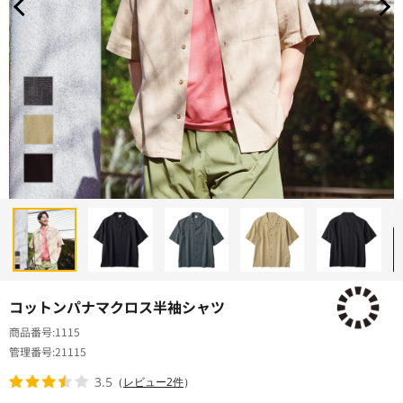
コットンパナマクロス半袖シャツ
商品番号
1115
管理番号
21115
3.5
（
レビュー2件
）