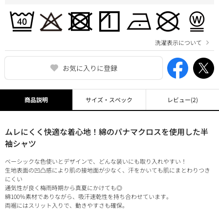
洗濯表示について
お気に入りに登録
商品説明
サイズ・スペック
レビュー
(2)
ムレにくく快適な着心地！綿のパナマクロスを使用した半
袖シャツ
ベーシックな色使いとデザインで、どんな装いにも取り入れやすい！
生地表面の凹凸感により肌の接地面が少なく、汗をかいても肌にまとわりつき
にくい
通気性が良く梅雨時期から真夏にかけても◎
綿100％素材でありながら、吸汗速乾性を持ち合わせています。
両裾にはスリット入りで、動きやすさも確保。