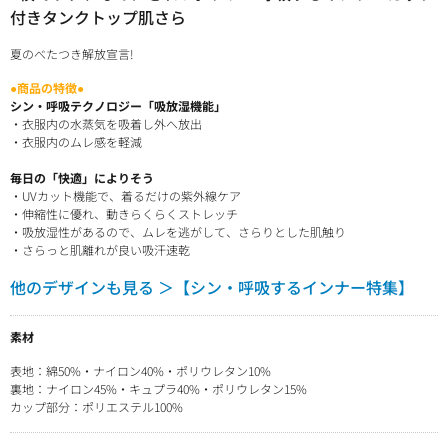
付きタンクトップ肌さら
夏のべたつき解放宣言!
●商品の特徴●
シン・呼吸テクノロジー「吸放湿機能」
・衣服内の水蒸気を吸着し外へ放出
・衣服内のムレ感を軽減
毎日の「快適」によりそう
・UVカット機能で、着るだけの紫外線ケア
・伸縮性に優れ、動きらくらくストレッチ
・吸放湿性があるので、ムレを逃がして、さらりとした肌触り
・さらっと肌離れが良い吸汗速乾
他のデザインも見る ＞【シン・呼吸するインナー特集】
素材
表地：綿50%・ナイロン40%・ポリウレタン10%
裏地：ナイロン45%・キュプラ40%・ポリウレタン15%
カップ部分：ポリエステル100%