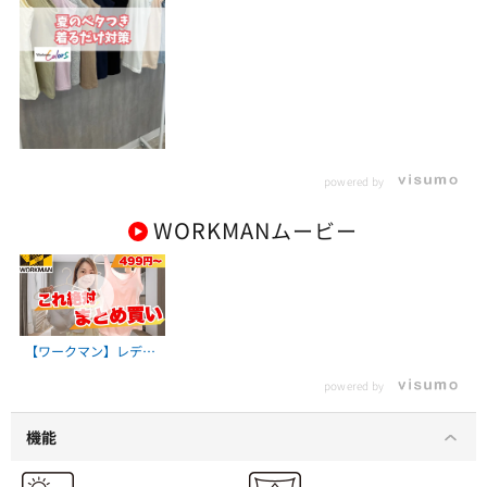
powered by
WORKMAN
ムービー
【ワークマン】レディ
ース下着を買うなら絶
powered by
対ワークマン！安くて
快適すぎ…全部まとめ
買い案件
機能