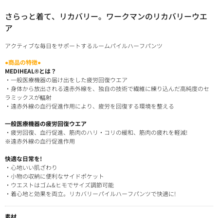
さらっと着て、リカバリー。ワークマンのリカバリーウエ
ア
アクティブな毎日をサポートするルームパイルハーフパンツ
●商品の特徴●
MEDIHEAL®とは？
・一般医療機器の届け出をした疲労回復ウエア
・身体から放出される遠赤外線を、独自の技術で繊維に練り込んだ高純度のセ
ラミックスが輻射
・遠赤外線の血行促進作用により、疲労を回復する環境を整える
一般医療機器の疲労回復ウエア
・疲労回復、血行促進、筋肉のハリ・コリの緩和、筋肉の疲れを軽減!
※遠赤外線の血行促進作用
快適な日常を!
・心地いい肌ざわり
・小物の収納に便利なサイドポケット
・ウエストはゴム&ヒモでサイズ調節可能
・着心地と効果を両立。リカバリーパイルハーフパンツで快適に!
素材