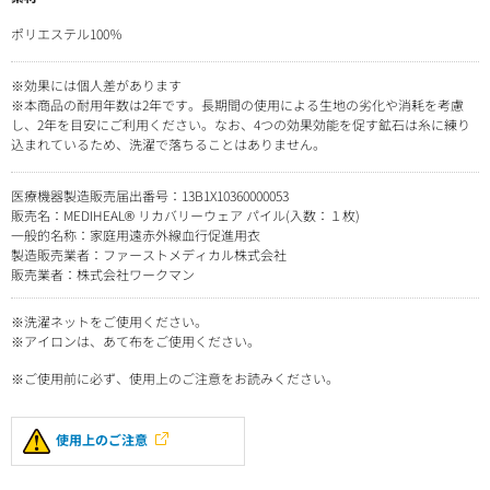
ポリエステル100％
※効果には個人差があります
※本商品の耐用年数は2年です。長期間の使用による生地の劣化や消耗を考慮
し、2年を目安にご利用ください。なお、4つの効果効能を促す鉱石は糸に練り
込まれているため、洗濯で落ちることはありません。
医療機器製造販売届出番号：13B1X10360000053
販売名：MEDIHEAL® リカバリーウェア パイル(入数：１枚)
一般的名称：家庭用遠赤外線血行促進用衣
製造販売業者：ファーストメディカル株式会社
販売業者：株式会社ワークマン
※洗濯ネットをご使用ください。
※アイロンは、あて布をご使用ください。
※ご使用前に必ず、使用上のご注意をお読みください。
使用上のご注意