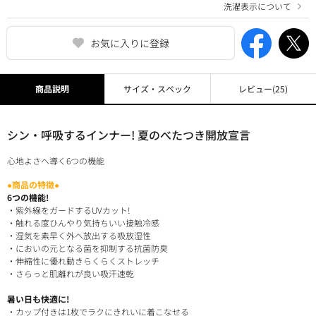
洗濯表示について
お気に入りに登録
商品説明
サイズ・スペック
レビュー
(25)
シン・呼吸するインナー! 夏のべたつき開放宣言
心地よさへ導く6つの機能
●商品の特徴●
6つの機能!
・紫外線をガードするUVカット!
・触れる度ひんやり気持ちいい接触冷感
・湿気を素早く外へ放出する吸放湿性
・においの元となる菌を抑制する抗菌防臭
・伸縮性に優れ動きらくらくストレッチ
・さらっと肌離れが良い吸汗速乾
暑い日も快適に!
・カップ付きは1枚でラクにきれいに着こなせる