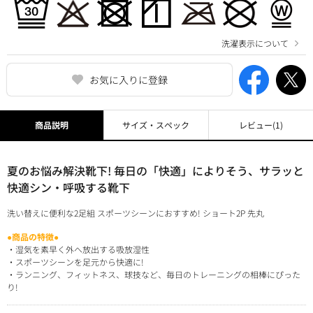
洗濯表示について
お気に入りに登録
商品説明
サイズ・スペック
レビュー
(1)
夏のお悩み解決靴下! 毎日の「快適」によりそう、サラッと
快適シン・呼吸する靴下
洗い替えに便利な2足組 スポーツシーンにおすすめ! ショート2P 先丸
●商品の特徴●
・湿気を素早く外へ放出する吸放湿性
・スポーツシーンを足元から快適に!
・ランニング、フィットネス、球技など、毎日のトレーニングの相棒にぴった
り!