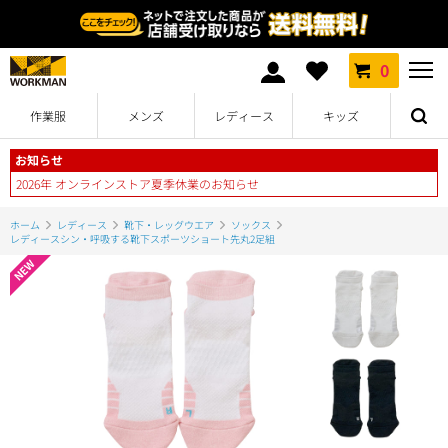
0
作業服
メンズ
レディース
キッズ
お知らせ
2026年 オンラインストア夏季休業のお知らせ
ホーム
レディース
靴下・レッグウエア
ソックス
レディースシン・呼吸する靴下スポーツショート先丸2足組