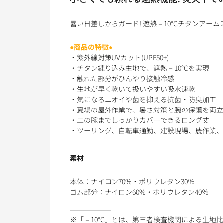
暑い日差しからガード! 遮熱－10°Cチタンアー
●商品の特徴●
・紫外線対策UVカット(UPF50+)
・チタン練り込み生地で、遮熱－10°Cを実現
・触れた部分がひんやり接触冷感
・生地が早く乾いて扱いやすい吸水速乾
・気になるニオイや菌を抑える抗菌・防臭加工
・夏場の屋外作業で、暑さ対策と腕の保護を両立
・二の腕までしっかりカバーできるロング丈
・ツーリング、自転車通勤、建設現場、農作業、
素材
本体：ナイロン70%・ポリウレタン30％
ゴム部分：ナイロン60%・ポリウレタン40％
※「－10°C」とは、第三者検査機関による生