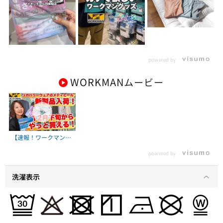
powered by
WORKMAN
ムービー
【速報！ワークマン】
リカバリーウェア「メ
powered by
ディヒール」12月下旬
から春夏新製品が先行
発売開始！
洗濯表示