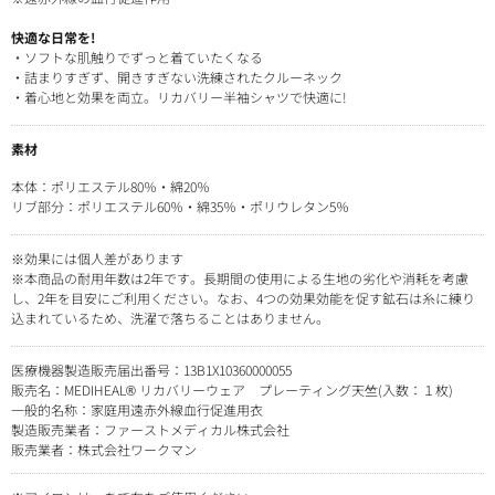
快適な日常を!
・ソフトな肌触りでずっと着ていたくなる
・詰まりすぎず、開きすぎない洗練されたクルーネック
・着心地と効果を両立。リカバリー半袖シャツで快適に!
素材
本体：ポリエステル80％・綿20％
リブ部分：ポリエステル60％・綿35％・ポリウレタン5％
※効果には個人差があります
※本商品の耐用年数は2年です。長期間の使用による生地の劣化や消耗を考慮
し、2年を目安にご利用ください。なお、4つの効果効能を促す鉱石は糸に練り
込まれているため、洗濯で落ちることはありません。
医療機器製造販売届出番号：13B1X10360000055
販売名：MEDIHEAL® リカバリーウェア プレーティング天竺(入数：１枚)
一般的名称：家庭用遠赤外線血行促進用衣
製造販売業者：ファーストメディカル株式会社
販売業者：株式会社ワークマン