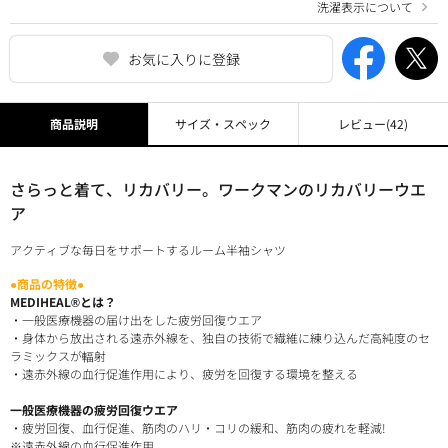
洗濯表示について
お気に入りに登録
商品説明
サイズ・スペック
レビュー
(42)
さらっと着て、リカバリー。ワークマンのリカバリーウエ
ア
アクティブな毎日をサポートするルーム半袖シャツ
●商品の特徴●
MEDIHEAL®とは？
・一般医療機器の届け出をした疲労回復ウエア
・身体から放出される遠赤外線を、独自の技術で繊維に練り込んだ高純度のセ
ラミックスが輻射
・遠赤外線の血行促進作用により、疲労を回復する環境を整える
一般医療機器の疲労回復ウエア
・疲労回復、血行促進、筋肉のハリ・コリの緩和、筋肉の疲れを軽減!
※遠赤外線の血行促進作用