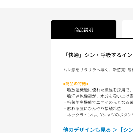
商品説明
「快適」シン・呼吸するイン
ムレ感をサラサラへ導く、新感覚! 
●商品の特徴●
・吸放湿機能に優れた繊維を採用で
・吸汗速乾機能が、水分を吸い上げ素
・抗菌防臭機能でニオイの元となる菌
・触れる度にひんやり接触冷感
・ネックラインは、Yシャツのボタン
他のデザインも見る ＞【シ