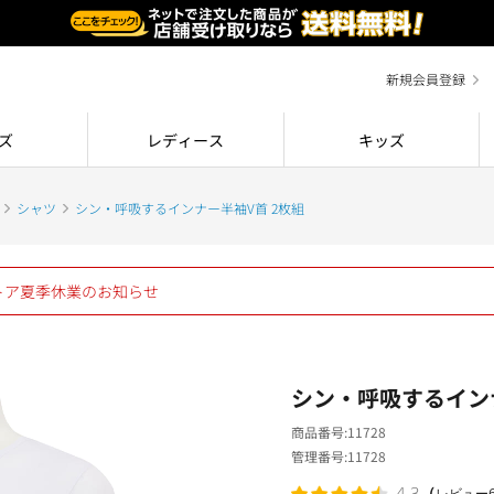
新規会員登録
ズ
レディース
キッズ
シャツ
シン・呼吸するインナー半袖V首 2枚組
ストア夏季休業のお知らせ
シン・呼吸するインナ
商品番号
11728
管理番号
11728
（
4.3
レビュー