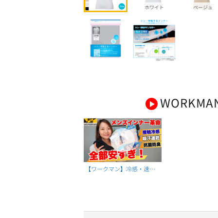
ホワイト
ベージュ
WORKMA
【ワークマン】冷感・速
乾・抗菌なのにこの値段…
下着はもう全てワークマン
で揃えて下さい！