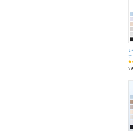
レ
ナ
7