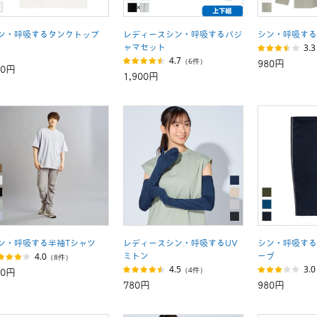
ン・呼吸するタンクトップ
レディースシン・呼吸するパジ
シン・呼吸する
3.3
ャマセット
4.7
（6件）
980円
80円
1,900円
ン・呼吸する半袖Tシャツ
レディースシン・呼吸するUV
シン・呼吸する
4.0
ミトン
ーブ
（8件）
4.5
3.0
（4件）
80円
780円
980円