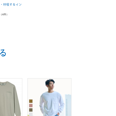
・呼吸するイン
（4件）
る