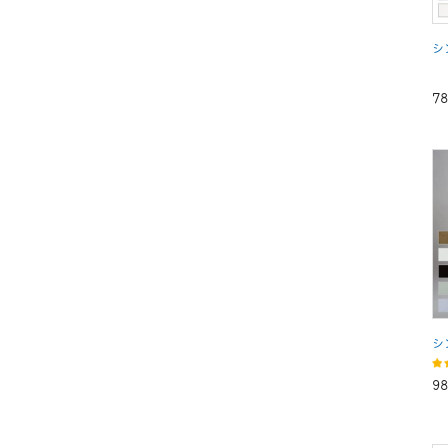
シ
7
シ
9