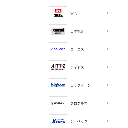
寅壱
山本寛斎
コーコス
アイトス
ビックボーン
クロダルマ
ジーベック