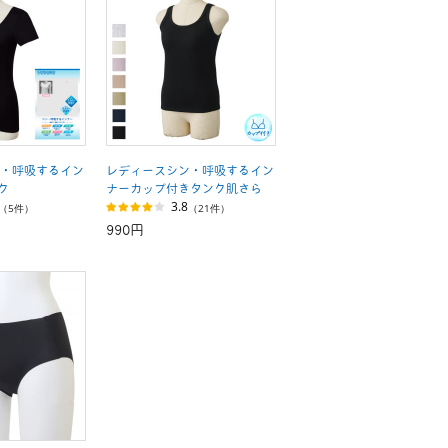
・呼吸するイン
レディースシン・呼吸するイン
ク
ナーカップ付きタンク肌さら
3.8
（5件）
（21件）
990円