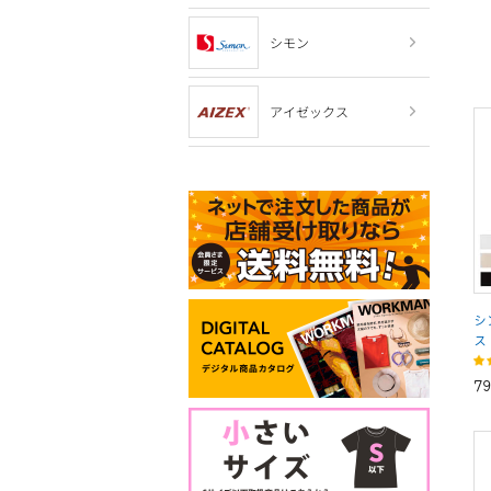
シモン
アイゼックス
シ
ス
7