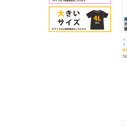
シ
ク
5