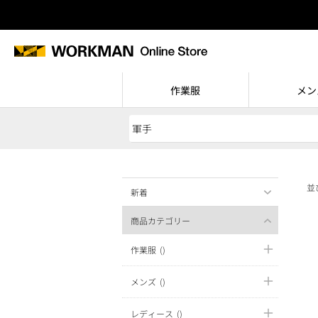
作業服
メン
並
新着
商品カテゴリー
作業服
()
メンズ
()
レディース
()