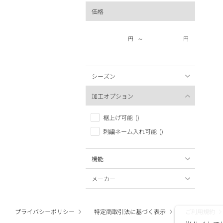
価格
～
円
円
シーズン
加工オプション
裾上げ可能
()
刺繍ネーム入れ可能
()
機能
メーカー
プライバシーポリシー
特定商取引法に基づく表示
ご利用規約