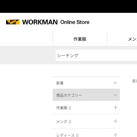
作業服
メン
並
新着
商品カテゴリー
作業服
()
メンズ
()
レディース
()