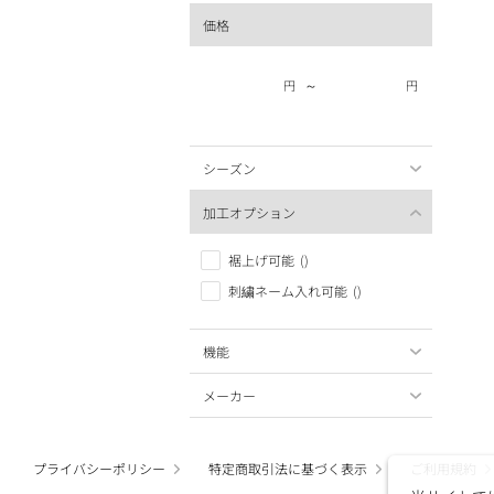
価格
～
円
円
シーズン
加工オプション
裾上げ可能
()
刺繍ネーム入れ可能
()
機能
メーカー
プライバシーポリシー
特定商取引法に基づく表示
ご利用規約