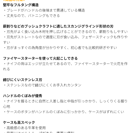
堅牢なフルタング構造
・ブレードがハンドルの後端まで貫通している構造
・丈夫なので、バトニングもできる
薪割りなどのブッシュクラフトに適したスカンジグラインド形状の刃
・刃先がよく食い込み木材を押し広げることができるので、薪割りもしやすい
・刃先がストレートなので適度に刃が食い込み、フェザースティックも作りや
すい
・刃がまっすぐの為角度が分かりやすく、初心者でも比較的研ぎやすい
ファイヤースターターを使って火起こしできる
・ナイフの背はエッジが立たせてあるので、ファイヤースターターで火花を作
れる
錆びにくいステンレス刃
・ステンレスなので錆びにくくお手入れカンタン
ハンドルのくぼみが優秀
・ナイフを握るときに自然と人差し指と中指が引っかかり、しっくりくる握り
心地
・ケースのボタンがハンドルのくぼみに引っかかり、ケースがはずれにくい
ケースも高スペック
・高級感のある牛革を使用
・背面にはベルトループがあり、携帯に便利