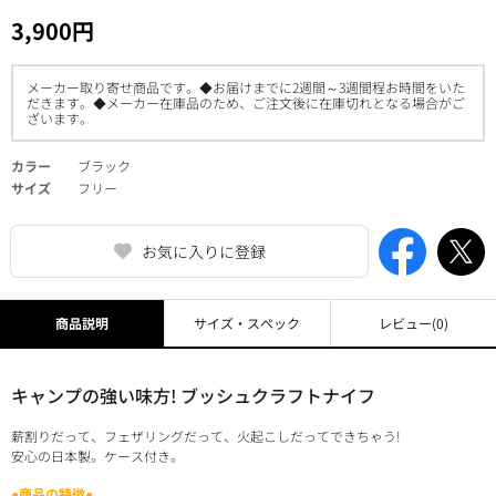
3,900円
メーカー取り寄せ商品です。◆お届けまでに2週間～3週間程お時間をいた
だきます。◆メーカー在庫品のため、ご注文後に在庫切れとなる場合がご
ざいます。
カラー
ブラック
サイズ
フリー
お気に入りに登録
商品説明
サイズ・スペック
レビュー
(0)
キャンプの強い味方! ブッシュクラフトナイフ
薪割りだって、フェザリングだって、火起こしだってできちゃう!
安心の日本製。ケース付き。
●商品の特徴●