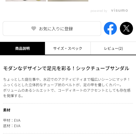
powered by
お気に入りに登録
商品説明
サイズ・スペック
レビュー
(2)
モダンなデザインで足元を彩る！シックチューブサンダル
ちょっとした庭仕事や、水辺でのアクティビティまで幅広いシーンにマッチ！
ふっくらとした立体的なチューブ状のベルトが、足の甲を優しくカバー。
ボリュームのあるシルエットで、コーディネートのアクセントとしても存在感
を発揮する。
素材
甲材：EVA
底材：EVA