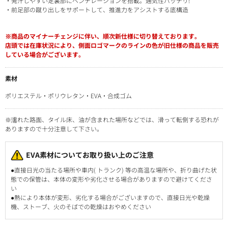
・発汗しやすい足裏部にベンチレーションを搭載。通気性バッチリ!
・前足部の蹴り出しをサポートして、推進力をアシストする底構造
※商品のマイナーチェンジに伴い、順次新仕様に切り替えております。
店頭では在庫状況により、側面ロゴマークのラインの色が旧仕様の商品を販売
している場合がございます。
素材
ポリエステル・ポリウレタン・EVA・合成ゴム
※濡れた路面、タイル床、油が含まれた場所などでは、滑って転倒する恐れが
ありますので十分注意して下さい。
EVA素材についてお取り扱い上のご注意
●直接日光の当たる場所や車内( トランク) 等の高温な場所や、折り曲げた状
態での保管は、本体の変形や劣化させる場合がありますので避けてくださ
い
●熱により本体が変形、劣化する場合がございますので、直接日光や乾燥
機、ストーブ、火のそばでの乾燥はおやめください