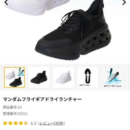
マンダムフライギアドライランチャー
商品番号
14
管理番号
53511
4.3
（
レビュー147件
）