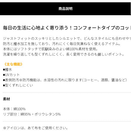
商品説明
毎日の生活に心地よく寄り添う！コンフォートタイプのコッ
ジャストフィットのスッキリとしたシルエットで、どんなスタイルにも合わせや
防汚と撥水加工を施しており、汚れにくく毎日気兼ねなく使えるアイテム。
本体にはソフトタッチで肌馴染みのよい綿100％素材を使用。
洗濯を繰り返しても型くずれしにくく、長く愛用できるのも嬉しいポイント。
《主な機能》
■撥水
■UVカット
■表側防汚※防汚機能は、水溶性の汚れに限ります(コーヒー、酒類、醤油など）
■型くずれしにくい
素材
本体：綿100％
リブ部分：綿95％・ポリウレタン5％
※アイロンは、あて布をご使用ください。