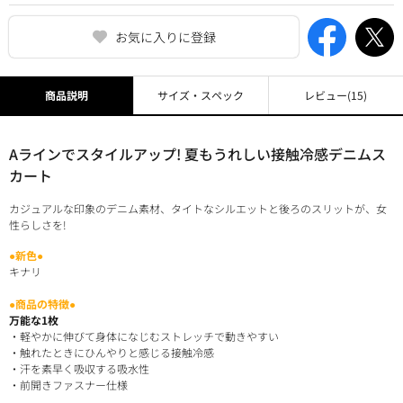
お気に入りに登録
商品説明
サイズ・スペック
レビュー
(15)
Aラインでスタイルアップ! 夏もうれしい接触冷感デニムス
カート
カジュアルな印象のデニム素材、タイトなシルエットと後ろのスリットが、女
性らしさを!
●新色●
キナリ
●商品の特徴●
万能な1枚
・軽やかに伸びて身体になじむストレッチで動きやすい
・触れたときにひんやりと感じる接触冷感
・汗を素早く吸収する吸水性
・前開きファスナー仕様