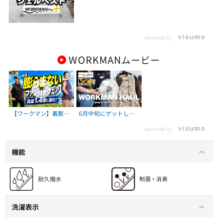
powered by
WORKMAN
ムービー
【ワークマン】着膨れ
6月中旬にゲットした
しないファンベスト登
ワークマンの夏アイテ
powered by
場！風量1.4倍で街でも
ム６点
着やすい3900円モデル
機能
洗濯表示