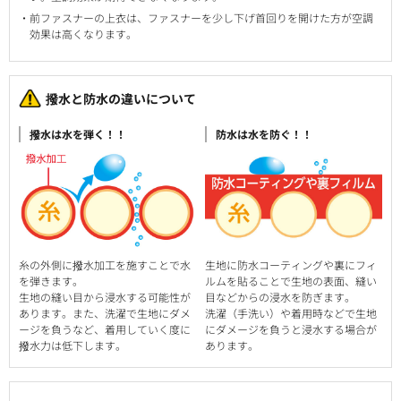
前ファスナーの上衣は、ファスナーを少し下げ首回りを開けた方が空調
効果は高くなります。
撥水と防水の違いについて
撥水は水を弾く！！
防水は水を防ぐ！！
糸の外側に撥水加工を施すことで水
生地に防水コーティングや裏にフィ
を弾きます。
ルムを貼ることで生地の表面、縫い
生地の縫い目から浸水する可能性が
目などからの浸水を防ぎます。
あります。また、洗濯で生地にダメ
洗濯（手洗い）や着用時などで生地
ージを負うなど、着用していく度に
にダメージを負うと浸水する場合が
撥水力は低下します。
あります。