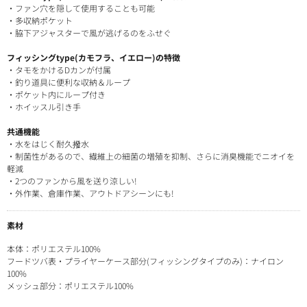
・ファン穴を隠して使用することも可能
・多収納ポケット
・脇下アジャスターで風が逃げるのをふせぐ
フィッシングtype(カモフラ、イエロー)の特徴
・タモをかけるDカンが付属
・釣り道具に便利な収納＆ループ
・ポケット内にループ付き
・ホイッスル引き手
共通機能
・水をはじく耐久撥水
・制菌性があるので、繊維上の細菌の増殖を抑制、さらに消臭機能でニオイを
軽減
・2つのファンから風を送り涼しい!
・外作業、倉庫作業、アウトドアシーンにも!
素材
本体：ポリエステル100%
フードツバ表・プライヤーケース部分(フィッシングタイプのみ)：ナイロン
100%
メッシュ部分：ポリエステル100%