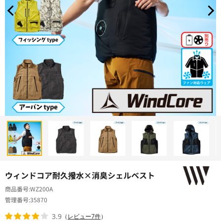
ウィンドコア耐久撥水×消臭シェルベスト
商品番号
WZ200A
管理番号
35870
3.9
（
レビュー7件
）