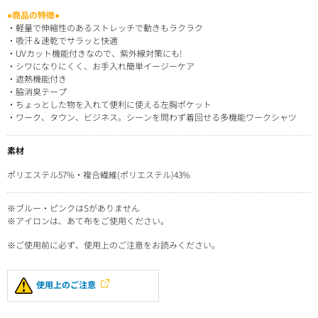
●商品の特徴●
・軽量で伸縮性のあるストレッチで動きもラクラク
・吸汗＆速乾でサラッと快適
・UVカット機能付きなので、紫外線対策にも!
・シワになりにくく、お手入れ簡単イージーケア
・遮熱機能付き
・脇消臭テープ
・ちょっとした物を入れて便利に使える左胸ポケット
・ワーク、タウン、ビジネス。シーンを問わず着回せる多機能ワークシャツ
素材
ポリエステル57%・複合繊維(ポリエステル)43%
※ブルー・ピンクはSがありません
※アイロンは、あて布をご使用ください。
※ご使用前に必ず、使用上のご注意をお読みください。
使用上のご注意