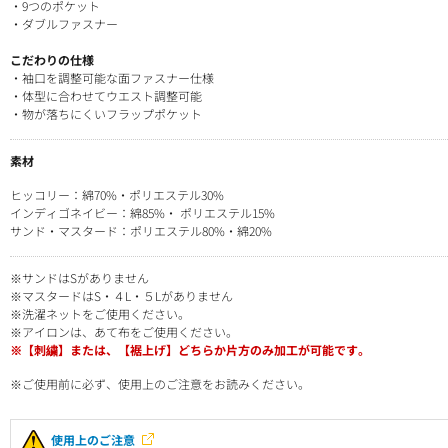
・9つのポケット
・ダブルファスナー
こだわりの仕様
・袖口を調整可能な面ファスナー仕様
・体型に合わせてウエスト調整可能
・物が落ちにくいフラップポケット
素材
ヒッコリー：綿70%・ポリエステル30%
インディゴネイビー：綿85%・ ポリエステル15%
サンド・マスタード：ポリエステル80%・綿20%
※サンドはSがありません
※マスタードはS・４L・５Lがありません
※洗濯ネットをご使用ください。
※アイロンは、あて布をご使用ください。
※【刺繍】または、【裾上げ】どちらか片方のみ加工が可能です。
※ご使用前に必ず、使用上のご注意をお読みください。
使用上のご注意