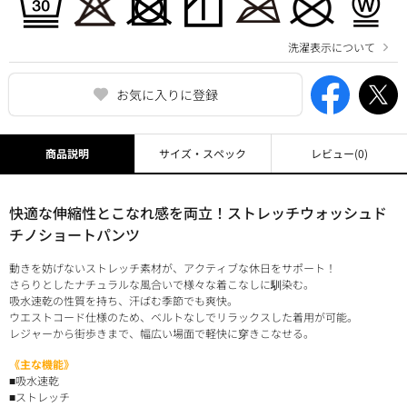
洗濯表示について
お気に入りに登録
商品説明
サイズ・スペック
レビュー
(0)
快適な伸縮性とこなれ感を両立！ストレッチウォッシュド
チノショートパンツ
動きを妨げないストレッチ素材が、アクティブな休日をサポート！
さらりとしたナチュラルな風合いで様々な着こなしに馴染む。
吸水速乾の性質を持ち、汗ばむ季節でも爽快。
ウエストコード仕様のため、ベルトなしでリラックスした着用が可能。
レジャーから街歩きまで、幅広い場面で軽快に穿きこなせる。
《主な機能》
■吸水速乾
■ストレッチ