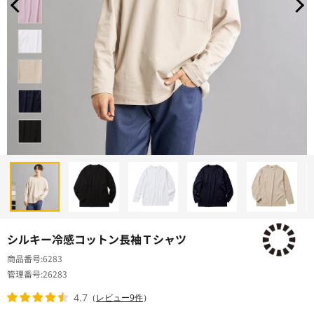
シルキー冷感コットン長袖Ｔシャツ
商品番号
6283
管理番号
26283
4.7
（
レビュー9件
）