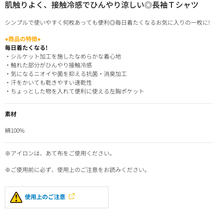
肌触りよく、接触冷感でひんやり涼しい◎長袖Ｔシャツ
シンプルで使いやすく何枚あっても便利◎毎日着たくなるお気に入りの一枚に!
●商品の特徴●
毎日着たくなる!
・シルケット加工を施したなめらかな着心地
・触れた部分がひんやり接触冷感
・気になるニオイや菌を抑える抗菌・消臭加工
・汗をかいても乾きやすい速乾性
・ちょっとした物を入れて便利に使える左胸ポケット
素材
綿100%
※アイロンは、あて布をご使用ください。
※ご使用前に必ず、使用上のご注意をお読みください。
使用上のご注意