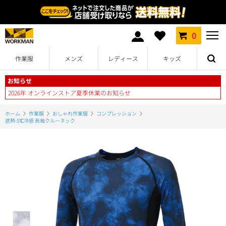
0
作業服
メンズ
レディース
キッズ
お知らせ
2026年 オンラインストア夏季休業のお知らせ
ホーム
作業服
おしゃれ作業服
コンプレッション
遮熱-5℃冷感 長袖クルーネック