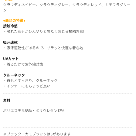
クラウディネイビー、クラウディグレー、クラウディレッド、カモフラグリー
ン
●商品の特徴●
接触冷感
・触れた部分がひんやりと冷たく感じる接触冷感!
吸汗速乾
・吸汗速乾性があるので、サラッと快適な着心地
UVカット
・着るだけで紫外線対策
クルーネック
・首もとすっきり、クルーネック
・インナーにもちょうど良い
素材
ポリエステル88%・ポリウレタン12%
※ブラック・カモブラックはSがあります