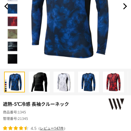
遮熱-5℃冷感 長袖クルーネック
商品番号
1345
管理番号
21345
4.5
（
レビュー147件
）