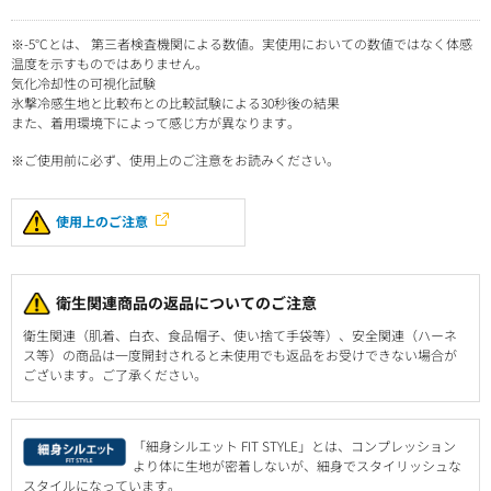
※-5°Cとは、 第三者検査機関による数値。実使用においての数値ではなく体感
温度を示すものではありません。
気化冷却性の可視化試験
氷撃冷感生地と比較布との比較試験による30秒後の結果
また、着用環境下によって感じ方が異なります。
※ご使用前に必ず、使用上のご注意をお読みください。
使用上のご注意
衛生関連商品の返品についてのご注意
衛生関連（肌着、白衣、食品帽子、使い捨て手袋等）、安全関連（ハーネ
ス等）の商品は一度開封されると未使用でも返品をお受けできない場合が
ございます。ご了承ください。
「細身シルエット FIT STYLE」とは、コンプレッション
より体に生地が密着しないが、細身でスタイリッシュな
スタイルになっています。