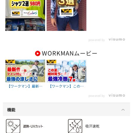
powered by
WORKMAN
ムービー
【ワークマン】最新フ
【ワークマン】この
ァン付きウェアが登
夏、絶対買うべき最強
powered by
場！さらに涼しくなる
冷感アイテム7選
裏技も
機能