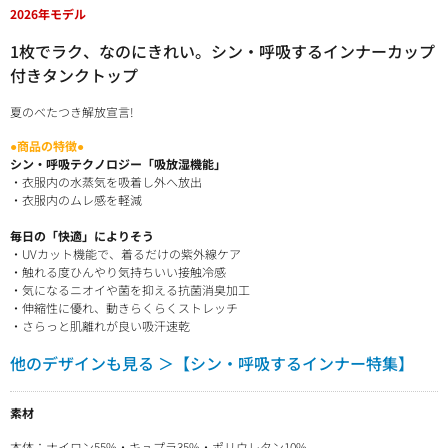
2026年モデル
1枚でラク、なのにきれい。シン・呼吸するインナーカップ
付きタンクトップ
夏のべたつき解放宣言!
●商品の特徴●
シン・呼吸テクノロジー「吸放湿機能」
・衣服内の水蒸気を吸着し外へ放出
・衣服内のムレ感を軽減
毎日の「快適」によりそう
・UVカット機能で、着るだけの紫外線ケア
・触れる度ひんやり気持ちいい接触冷感
・気になるニオイや菌を抑える抗菌消臭加工
・伸縮性に優れ、動きらくらくストレッチ
・さらっと肌離れが良い吸汗速乾
他のデザインも見る ＞【シン・呼吸するインナー特集】
素材
本体：ナイロン55%・キュプラ35%・ポリウレタン10%