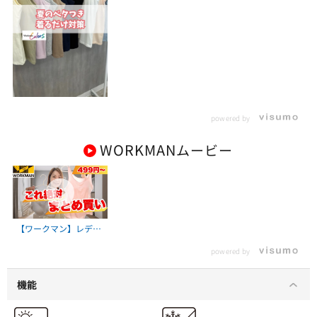
powered by
WORKMAN
ムービー
【ワークマン】レディ
ース下着を買うなら絶
powered by
対ワークマン！安くて
快適すぎ…全部まとめ
買い案件
機能