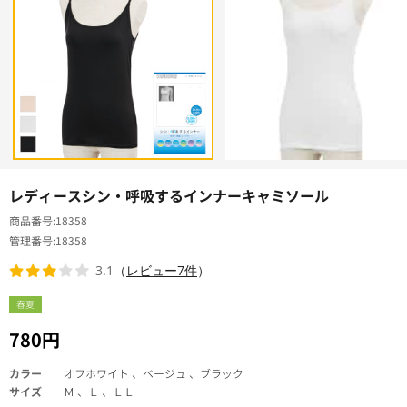
レディースシン・呼吸するインナーキャミソール
商品番号
18358
管理番号
18358
3.1
（
レビュー7件
）
春夏
780円
カラー
オフホワイト 、ベージュ 、ブラック
サイズ
Ｍ 、Ｌ 、ＬＬ