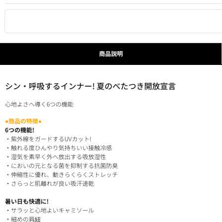
商品説明
シン・呼吸するインナー! 夏のべたつき開放宣言
心地よさへ導く6つの機能
●商品の特徴●
6つの機能!
・紫外線をガードするUVカット!
・触れる度ひんやり気持ちいい接触冷感
・湿気を素早く外へ放出する吸放湿性
・においの元となる菌を抑制する抗菌防臭
・伸縮性に優れ、動きらくらくストレッチ
・さらっと肌離れが良い吸汗速乾
暑い日も快適に!
・サラッと心地よいキャミソール
・細めの肩紐