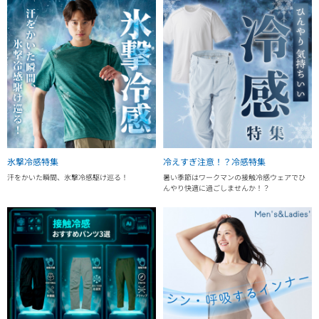
氷撃冷感特集
冷えすぎ注意！？冷感特集
汗をかいた瞬間、氷撃冷感駆け巡る！
暑い季節はワークマンの接触冷感ウェアでひ
んやり快適に過ごしませんか！？