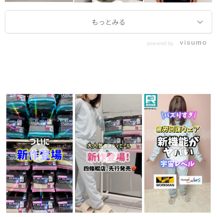
リピートや
コスモスを
や、
powered by
家族や友だ
かどうかは
もう少し着