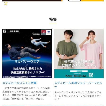
特集
メディヒールコスモス特集
メディヒール半袖シャツ・ハーフパン
ツ
「安すぎて本当に効果あるの？…」そんな概
念を覆すべくメディヒールコスモスは誕生し
ルームウェア・パジャマとして人気のメディ
ました。機能だけではない。私たちが目指し
ヒール半袖シャツとハーフパンツをピックア
たのは「高級感」と「着心地」の良さ。
ップ！