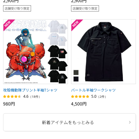
2,900円
2,900円
店舗受け取り限定
店舗受け取り限定
攻殻機動隊プリント半袖Tシャツ
バートル半袖ワークシャツ
4.6
5.0
（18件）
（2件）
980円
4,500円
新着アイテムをもっとみる