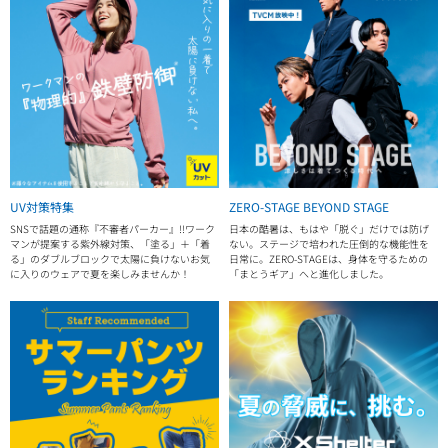
UV対策特集
ZERO-STAGE BEYOND STAGE
SNSで話題の通称『不審者パーカー』!!ワーク
日本の酷暑は、もはや「脱ぐ」だけでは防げ
マンが提案する紫外線対策、「塗る」＋「着
ない。ステージで培われた圧倒的な機能性を
る」のダブルブロックで太陽に負けないお気
日常に。ZERO-STAGEは、身体を守るための
に入りのウェアで夏を楽しみませんか！
「まとうギア」へと進化しました。