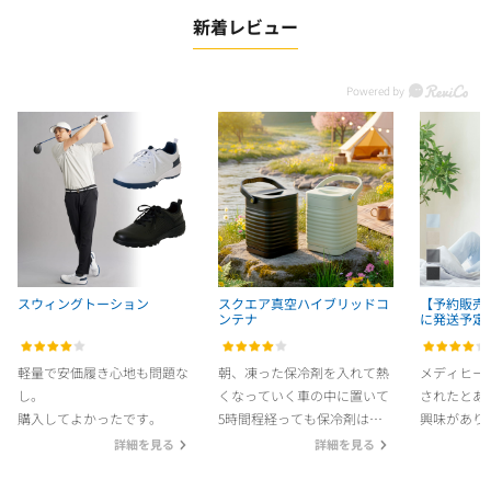
新着レビュー
スウィングトーション
スクエア真空ハイブリッドコ
【予約販売
ンテナ
に発送予定
ィヒールコ
ネック【返
軽量で安価履き心地も問題な
朝、凍った保冷剤を入れて熱
メディヒー
し。
くなっていく車の中に置いて
されたとあ
購入してよかったです。
5時間程経っても保冷剤はカ
興味があり
チカチのままでした。スーパ
詳細を見る
詳細を見る
ーで買った生鮮食品を入れて
使ってます。欲を言えばもう
肌触りや着