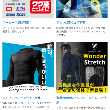
メーカー作業服特集
ファン対応ウェア特集
ワークマンでお取り寄せ可能なメーカーの作
扇風機に着替えよう！ファンウェアで夏の作
業服をご紹介します。
業を快適に！アウトドアやタウンユースにも
おすすめ
コンプレッションウェア特集
驚異の低価格！ワンダーストレッチ特
集
絶対に着た方がいい！オンラインストアで人
気のコンプレッションウェアをご紹介しま
こだわりの詰まった作業着が驚きの低価格で