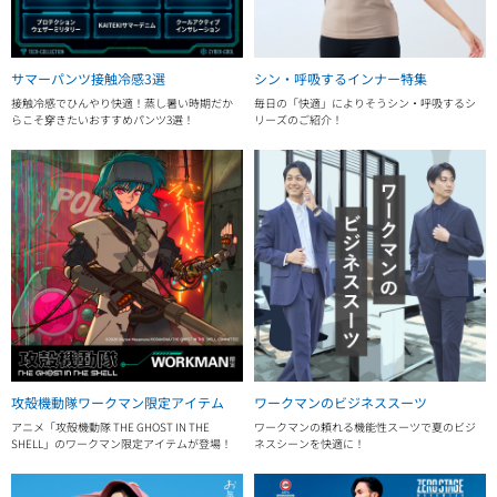
サマーパンツ接触冷感3選
シン・呼吸するインナー特集
接触冷感でひんやり快適！蒸し暑い時期だか
毎日の「快適」によりそうシン・呼吸するシ
らこそ穿きたいおすすめパンツ3選！
リーズのご紹介！
攻殻機動隊ワークマン限定アイテム
ワークマンのビジネススーツ
アニメ「攻殻機動隊 THE GHOST IN THE
ワークマンの頼れる機能性スーツで夏のビジ
SHELL」のワークマン限定アイテムが登場！
ネスシーンを快適に！