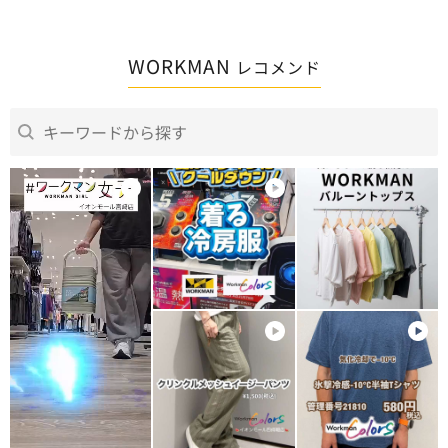
少し横に大きくなったら良い
以前に買っ
なぁ。
ールより
さらっとし
WORKMAN
レコメンド
真夏に着用
ないので、
温度調節機
価格は100
のの、
コスパよく
確かにワン
とても満足
ただ、
上下セットで
と、
近い値段で
他メーカー
でてくる。