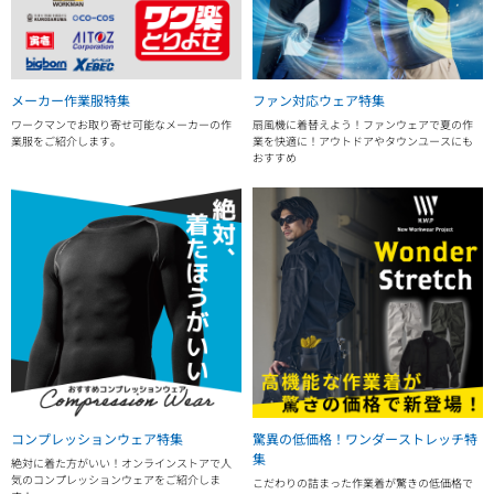
メーカー作業服特集
ファン対応ウェア特集
ワークマンでお取り寄せ可能なメーカーの作
扇風機に着替えよう！ファンウェアで夏の作
業服をご紹介します。
業を快適に！アウトドアやタウンユースにも
おすすめ
コンプレッションウェア特集
驚異の低価格！ワンダーストレッチ特
集
絶対に着た方がいい！オンラインストアで人
気のコンプレッションウェアをご紹介しま
こだわりの詰まった作業着が驚きの低価格で