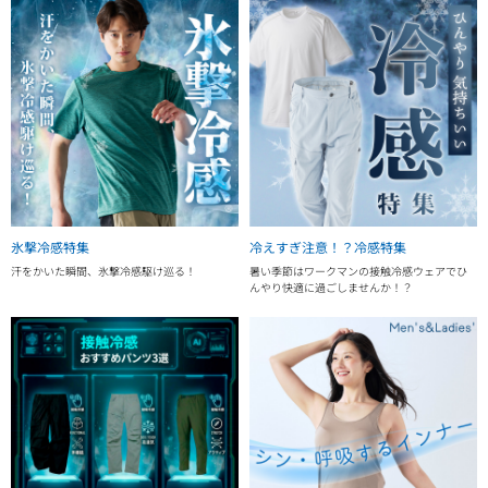
氷撃冷感特集
冷えすぎ注意！？冷感特集
汗をかいた瞬間、氷撃冷感駆け巡る！
暑い季節はワークマンの接触冷感ウェアでひ
んやり快適に過ごしませんか！？