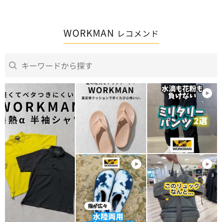
よく、よいプレイができまし
組み合わせても思った程涼し
た。
くありませんでした 高価空
調ベストなら流石に涼しく感
WORKMAN
レコメンド
じた、高出力回転ですので！
バッテリーも長く持たない
充電は時間がかかりますね
長時間の作業は無理かな？2
個必要
少しの作業での使用に適して
る？ 今後に期待