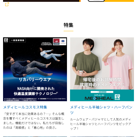
特集
メディヒールコスモス特集
メディヒール半袖シャツ・ハーフパン
ツ
「安すぎて本当に効果あるの？…」そんな概
念を覆すべくメディヒールコスモスは誕生し
ルームウェア・パジャマとして人気のメディ
ました。機能だけではない。私たちが目指し
ヒール半袖シャツとハーフパンツをピックア
たのは「高級感」と「着心地」の良さ。
ップ！