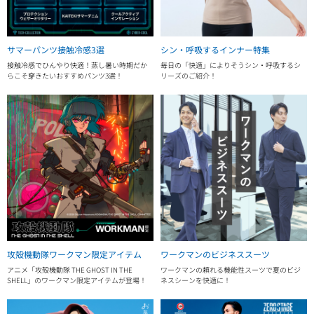
サマーパンツ接触冷感3選
シン・呼吸するインナー特集
接触冷感でひんやり快適！蒸し暑い時期だか
毎日の「快適」によりそうシン・呼吸するシ
らこそ穿きたいおすすめパンツ3選！
リーズのご紹介！
攻殻機動隊ワークマン限定アイテム
ワークマンのビジネススーツ
アニメ「攻殻機動隊 THE GHOST IN THE
ワークマンの頼れる機能性スーツで夏のビジ
SHELL」のワークマン限定アイテムが登場！
ネスシーンを快適に！