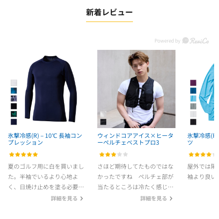
新着レビュー
氷撃冷感(R)－10℃ 長袖コン
ウィンドコアアイス×ヒータ
氷撃冷感(R)
プレッション
ーペルチェベストプロ3
ツ
夏のゴルフ用に白を買いまし
さほど期待してたものではな
屋外では陽
た。半袖でいるより心地よ
かったですね ペルチェ部が
袖より良い
く、日焼け止めを塗る必要も
当たるところは冷たく感じま
ないので、ソフトボールのア
すが外側ファンに熱が発生す
詳細を見る
詳細を見る
ンダーウェア用に紺を購入し
るので肘、腕が当たると熱く
ました。こちらもとても心地
感じます 安物空調ベストと