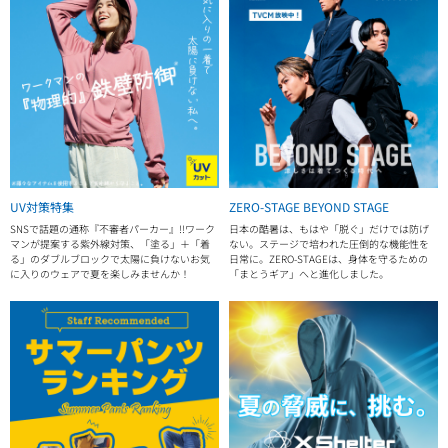
UV対策特集
ZERO-STAGE BEYOND STAGE
SNSで話題の通称『不審者パーカー』!!ワーク
日本の酷暑は、もはや「脱ぐ」だけでは防げ
マンが提案する紫外線対策、「塗る」＋「着
ない。ステージで培われた圧倒的な機能性を
る」のダブルブロックで太陽に負けないお気
日常に。ZERO-STAGEは、身体を守るための
に入りのウェアで夏を楽しみませんか！
「まとうギア」へと進化しました。