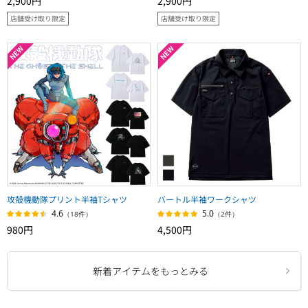
2,900円
2,900円
店舗受け取り限定
店舗受け取り限定
攻殻機動隊プリント半袖Tシャツ
バートル半袖ワークシャツ
4.6
5.0
（18件）
（2件）
980円
4,500円
新着アイテムをもっとみる