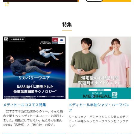
特集
メディヒールコスモス特集
メディヒール半袖シャツ・ハーフパン
ツ
「安すぎて本当に効果あるの？…」そんな概
念を覆すべくメディヒールコスモスは誕生し
ルームウェア・パジャマとして人気のメディ
ました。機能だけではない。私たちが目指し
ヒール半袖シャツとハーフパンツをピックア
たのは「高級感」と「着心地」の良さ。
ップ！