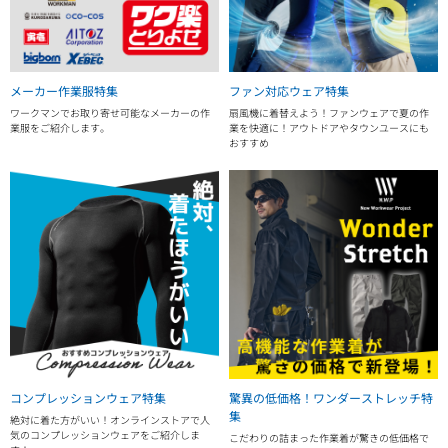
メーカー作業服特集
ファン対応ウェア特集
ワークマンでお取り寄せ可能なメーカーの作
扇風機に着替えよう！ファンウェアで夏の作
業服をご紹介します。
業を快適に！アウトドアやタウンユースにも
おすすめ
コンプレッションウェア特集
驚異の低価格！ワンダーストレッチ特
集
絶対に着た方がいい！オンラインストアで人
気のコンプレッションウェアをご紹介しま
こだわりの詰まった作業着が驚きの低価格で