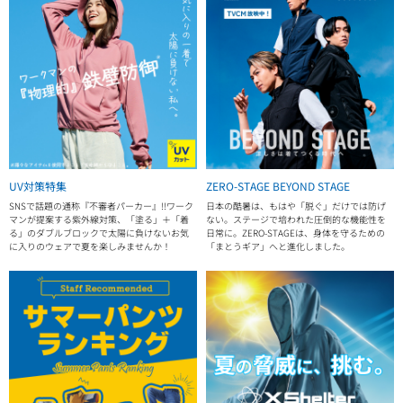
UV対策特集
ZERO-STAGE BEYOND STAGE
SNSで話題の通称『不審者パーカー』!!ワーク
日本の酷暑は、もはや「脱ぐ」だけでは防げ
マンが提案する紫外線対策、「塗る」＋「着
ない。ステージで培われた圧倒的な機能性を
る」のダブルブロックで太陽に負けないお気
日常に。ZERO-STAGEは、身体を守るための
に入りのウェアで夏を楽しみませんか！
「まとうギア」へと進化しました。