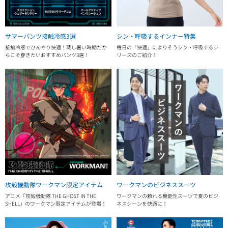
サマーパンツ接触冷感3選
シン・呼吸するインナー特集
接触冷感でひんやり快適！蒸し暑い時期だか
毎日の「快適」によりそうシン・呼吸するシ
らこそ穿きたいおすすめパンツ3選！
リーズのご紹介！
攻殻機動隊ワークマン限定アイテム
ワークマンのビジネススーツ
アニメ「攻殻機動隊 THE GHOST IN THE
ワークマンの頼れる機能性スーツで夏のビジ
SHELL」のワークマン限定アイテムが登場！
ネスシーンを快適に！