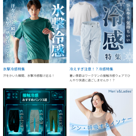
氷撃冷感特集
冷えすぎ注意！？冷感特集
汗をかいた瞬間、氷撃冷感駆け巡る！
暑い季節はワークマンの接触冷感ウェアでひ
んやり快適に過ごしませんか！？