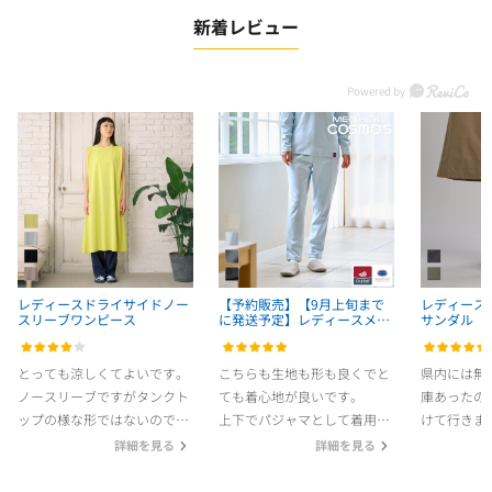
新着レビュー
レディースドライサイドノー
【予約販売】【9月上旬まで
レディース
スリーブワンピース
に発送予定】レディースメデ
サンダル
ィヒールコスモスロングパン
ツ【返品交換不可】
とっても涼しくてよいです。
こちらも生地も形も良くでと
県内には無
ノースリーブですがタンクト
ても着心地が良いです。
庫あったので
ップの様な形ではないのでそ
上下でパジャマとして着用し
けて行きま
こまで二の腕気になりませ
ているので、サイズ感はゆる
った！買え
詳細を見る
詳細を見る
ん。ネックレス等あわせれば
い感じが良かったので大きめ
方もレビュ
ちょっとしたお出かけにも使
サイズを購入しました。これ
すが、本当