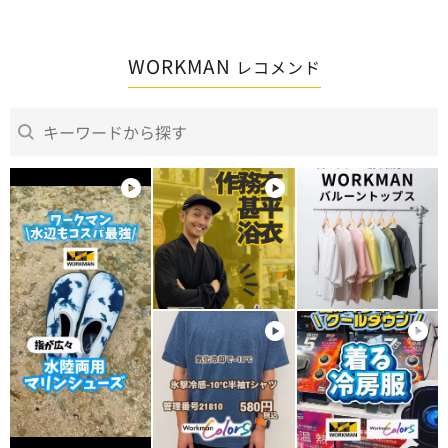
えそうです。
を上下でゆるっと着て寝ると
も疲れない
とても寝心地が良いです。
来月のライ
多分全身ワ
WORKMAN
レコメンド
参戦する事
す！ワーク